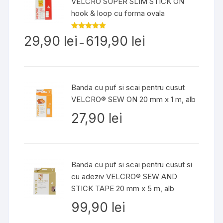
VELCRO SUPER SLIM STICK ON
54,90 lei
hook & loop cu forma ovala
Interval
Evaluat la
29,90
lei
619,90
lei
5.00
din 5
–
de
prețuri:
29,90 lei
până
Banda cu puf si scai pentru cusut
la
VELCRO® SEW ON 20 mm x 1 m, alb
619,90 lei
27,90
lei
Banda cu puf si scai pentru cusut si
cu adeziv VELCRO® SEW AND
STICK TAPE 20 mm x 5 m, alb
99,90
lei