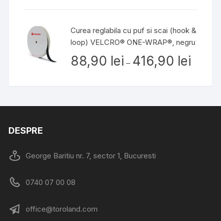
Curea reglabila cu puf si scai (hook &
loop) VELCRO® ONE-WRAP®, negru
Interval
88,90
lei
416,90
lei
–
de
prețuri:
88,90 lei
până
la
416,90 le
DESPRE
George Baritiu nr. 7, sector 1, Bucuresti
0740 07 00 08
office@toroland.com