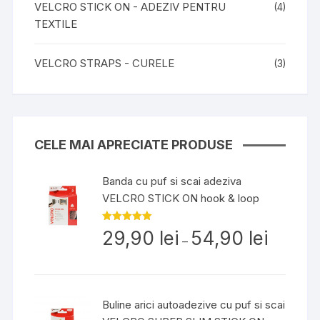
VELCRO STICK ON - ADEZIV PENTRU
(4)
TEXTILE
VELCRO STRAPS - CURELE
(3)
CELE MAI APRECIATE PRODUSE
Banda cu puf si scai adeziva
VELCRO STICK ON hook & loop
Interval
Evaluat la
29,90
lei
54,90
lei
5.00
din 5
–
de
prețuri:
29,90 lei
până
Buline arici autoadezive cu puf si scai
la