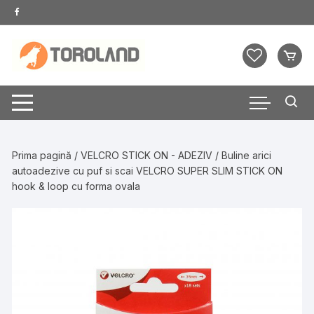
Skip
to
content
Prima pagină
/
VELCRO STICK ON - ADEZIV
/ Buline arici
autoadezive cu puf si scai VELCRO SUPER SLIM STICK ON
hook & loop cu forma ovala