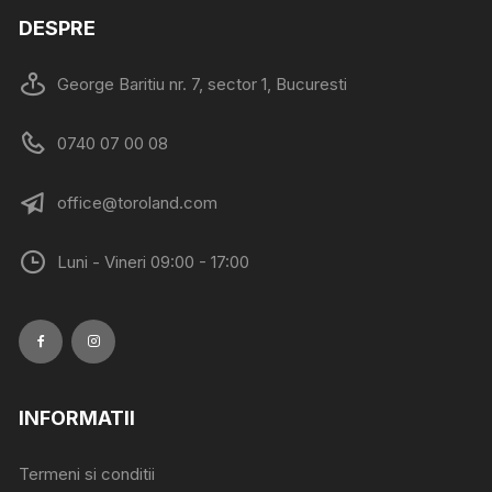
variații.
DESPRE
Opțiunile
pot
fi
George Baritiu nr. 7, sector 1, Bucuresti
alese
în
0740 07 00 08
pagina
produsului.
office@toroland.com
Luni - Vineri 09:00 - 17:00
INFORMATII
Termeni si conditii