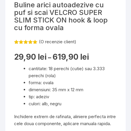
Buline arici autoadezive cu
puf si scai VELCRO SUPER
SLIM STICK ON hook & loop
cu forma ovala
(O recenzie client)
Evaluat la
5.00
din 5
29,90
lei
619,90
lei
Interval
–
pe baza
de
unei
prețuri:
singure
29,90 lei
cantitate: 18 perechi (cutie) sau 3.333
evaluări
până
perechi (rola)
la
619,90 lei
forma: ovala
dimensiuni: 35 mm x 12 mm
tip: adeziv
culori: alb, negru
Inchidere extrem de rafinata, aliniere perfecta intre
cele doua componente, aplicare manuala rapida.