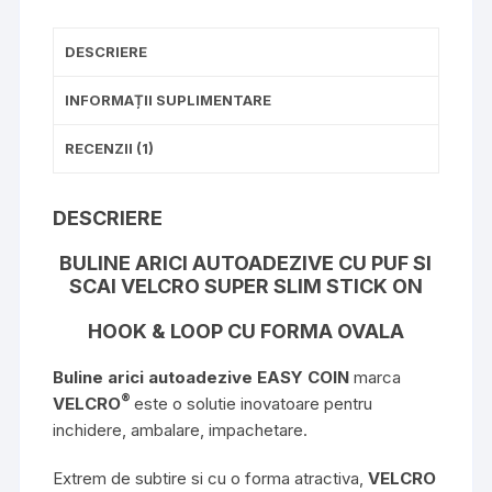
loop
cu
DESCRIERE
forma
ovala
INFORMAȚII SUPLIMENTARE
RECENZII (1)
DESCRIERE
BULINE ARICI AUTOADEZIVE CU PUF SI
SCAI VELCRO SUPER SLIM STICK ON
HOOK & LOOP CU FORMA OVALA
Buline arici autoadezive EASY COIN
marca
®
VELCRO
este o solutie inovatoare pentru
inchidere, ambalare, impachetare.
Extrem de subtire si cu o forma atractiva,
VELCRO