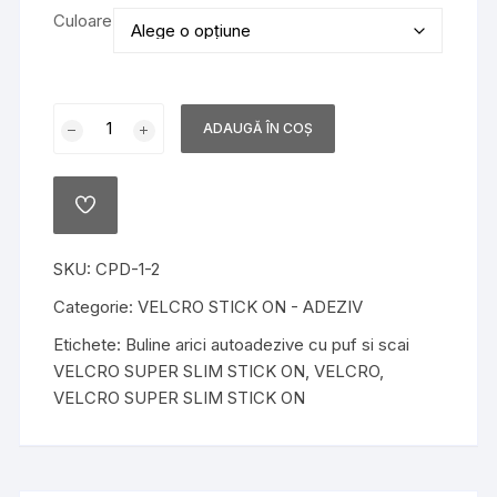
Culoare
Cantitate
ADAUGĂ ÎN COȘ
Buline
arici
autoadezive
ADD
cu
TO
WISHLIST
puf
SKU:
CPD-1-2
si
scai
Categorie:
VELCRO STICK ON - ADEZIV
VELCRO
Etichete:
Buline arici autoadezive cu puf si scai
SUPER
VELCRO SUPER SLIM STICK ON
,
VELCRO
,
SLIM
VELCRO SUPER SLIM STICK ON
STICK
ON
hook
&