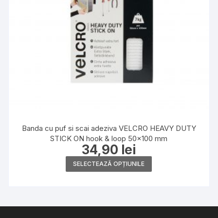
produsului.
Banda cu puf si scai adeziva VELCRO HEAVY DUTY
STICK ON hook & loop 50×100 mm
34,90
lei
Acest
SELECTEAZĂ OPȚIUNILE
produs
are
mai
multe