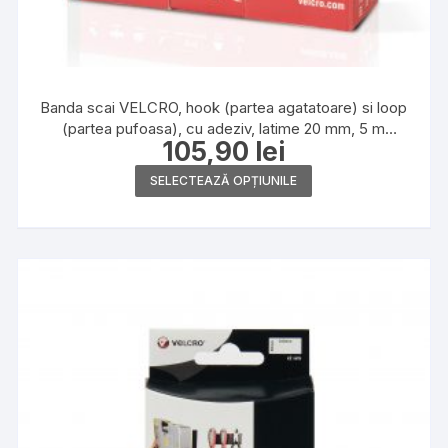
Banda scai VELCRO, hook (partea agatatoare) si loop
(partea pufoasa), cu adeziv, latime 20 mm, 5 m
105,90
lei
pereche
Acest
SELECTEAZĂ OPȚIUNILE
produs
are
mai
multe
variații.
Opțiunile
pot
fi
alese
în
pagina