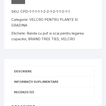
si
TO
WISHLIST
scai
SKU:
CPD-1-1-1-1-1-2-2-1-2-1-1-2-1-1
pentru
legarea
Categorie:
VELCRO PENTRU PLANTE SI
copacilor
GRADINA
VELCRO®
Etichete:
Banda cu puf si scai pentru legarea
TREE
copacilor
,
BRAND TREE TIES
,
VELCRO
TIES
50
mm
x
5
m,
DESCRIERE
verde
INFORMAȚII SUPLIMENTARE
RECENZII (0)