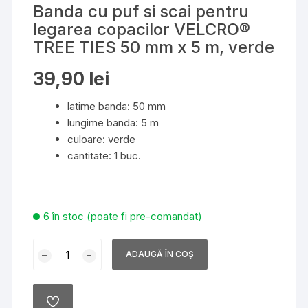
Banda cu puf si scai pentru
legarea copacilor VELCRO®
TREE TIES 50 mm x 5 m, verde
39,90
lei
latime banda: 50 mm
lungime banda: 5 m
culoare: verde
cantitate: 1 buc.
6 în stoc (poate fi pre-comandat)
Cantitate
ADAUGĂ ÎN COȘ
Banda
cu
puf
ADD