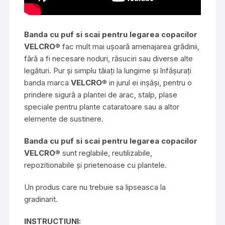
Banda cu puf si scai pentru legarea copacilor
VELCRO
® fac mult mai ușoară amenajarea grădinii,
fără a fi necesare noduri, răsuciri sau diverse alte
legături. Pur și simplu tăiați la lungime și înfășurați
banda marca
VELCRO
® in jurul ei inșăși, pentru o
prindere sigură a plantei de arac, stalp, plase
speciale pentru plante cataratoare sau a altor
elemente de sustinere.
Banda cu puf si scai pentru legarea copacilor
VELCRO
® sunt reglabile, reutilizabile,
repozitionabile și prietenoase cu plantele.
Un produs care nu trebuie sa lipseasca la
gradinarit.
INSTRUCTIUNI: