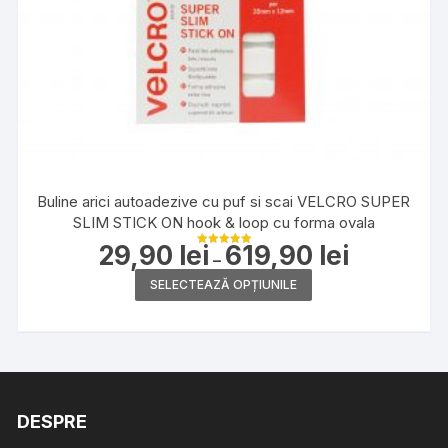
Buline arici autoadezive cu puf si scai VELCRO SUPER
SLIM STICK ON hook & loop cu forma ovala
29,90
lei
619,90
lei
Interval
Evaluat la
–
de
5.00
din 5
Acest
prețuri:
SELECTEAZĂ OPȚIUNILE
29,90 lei
produs
până
la
are
619,90 lei
mai
multe
variații.
DESPRE
Opțiunile
pot