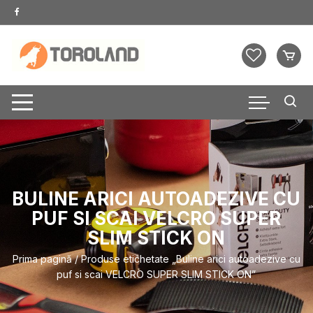
Skip
to
content
BULINE ARICI AUTOADEZIVE CU
PUF SI SCAI VELCRO SUPER
SLIM STICK ON
Prima pagină
/ Produse etichetate „Buline arici autoadezive cu
puf si scai VELCRO SUPER SLIM STICK ON”