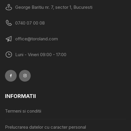
fi
George Baritiu nr. 7, sector 1, Bucuresti
alese
în
0740 07 00 08
pagina
produsului.
office@toroland.com
Luni - Vineri 09:00 - 17:00
INFORMATII
Termeni si conditii
Prelucrarea datelor cu caracter personal