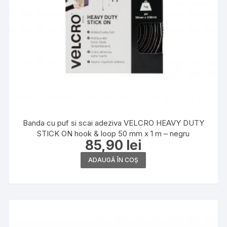
Banda cu puf si scai adeziva VELCRO HEAVY DUTY
STICK ON hook & loop 50 mm x 1 m – negru
85,90
lei
ADAUGĂ ÎN COȘ