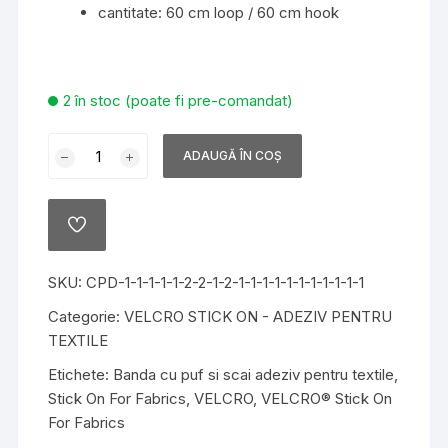
cantitate: 60 cm loop / 60 cm hook
2 în stoc (poate fi pre-comandat)
Cantitate
ADAUGĂ ÎN COȘ
Banda
cu
puf
ADD
si
TO
WISHLIST
scai
SKU:
CPD-1-1-1-1-1-2-2-1-2-1-1-1-1-1-1-1-1-1-1-1
adeziv
pentru
Categorie:
VELCRO STICK ON - ADEZIV PENTRU
textile
TEXTILE
VELCRO®
Etichete:
Banda cu puf si scai adeziv pentru textile
,
Stick
Stick On For Fabrics
,
VELCRO
,
VELCRO® Stick On
On
For Fabrics
For