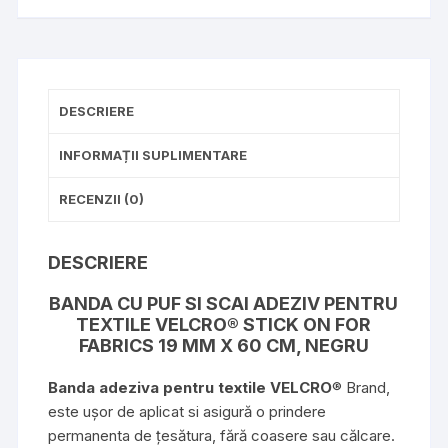
Fabrics
19
mm
x
60
DESCRIERE
cm,
negru
INFORMAȚII SUPLIMENTARE
RECENZII (0)
DESCRIERE
BANDA CU PUF SI SCAI ADEZIV PENTRU
TEXTILE VELCRO® STICK ON FOR
FABRICS 19 MM X 60 CM, NEGRU
Banda adeziva pentru textile VELCRO
® Brand,
este ușor de aplicat si asigură o prindere
permanenta de țesătura, fără coasere sau călcare.