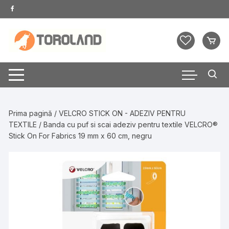
Skip
to
content
Prima pagină
/
VELCRO STICK ON - ADEZIV PENTRU
TEXTILE
/ Banda cu puf si scai adeziv pentru textile VELCRO®
Stick On For Fabrics 19 mm x 60 cm, negru