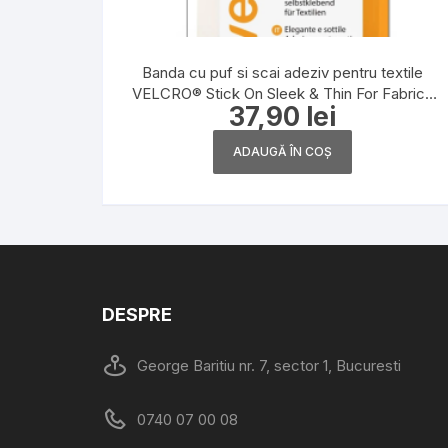
Banda cu puf si scai adeziv pentru textile
VELCRO® Stick On Sleek & Thin For Fabrics
37,90
lei
19 mm x 60 cm
ADAUGĂ ÎN COȘ
DESPRE
George Baritiu nr. 7, sector 1, Bucuresti
0740 07 00 08