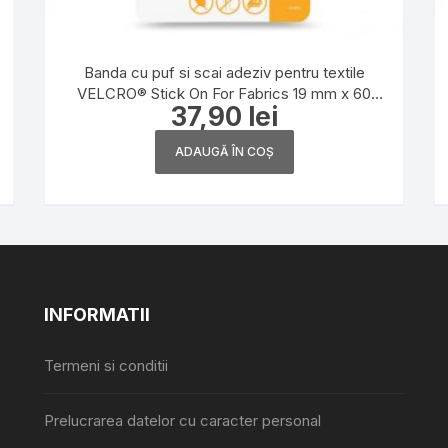
Banda cu puf si scai adeziv pentru textile
VELCRO® Stick On For Fabrics 19 mm x 60
37,90
lei
cm, negru
ADAUGĂ ÎN COȘ
INFORMATII
Termeni si conditii
Prelucrarea datelor cu caracter personal