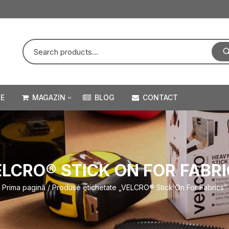
E
MAGAZIN
BLOG
CONTACT
VELCRO STICK ON – ADEZIV
VELCRO HEAVY DUTY –
PROFESSIONAL SERIES
LCRO® STICK ON FOR FABR
VELCRO STICK ON – ADEZIV
Prima pagină
/ Produse etichetate „VELCRO® Stick On For Fabrics”
PENTRU TEXTILE
VELCRO SEW & STICK –
PENTRU COASERE SI CU