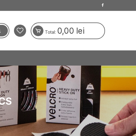
0,00
lei
Total:
ICS