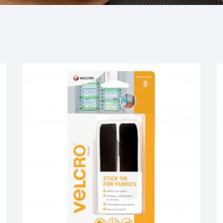
ADEZIV
VELCRO EASY HANG –
ORGANIZARE
VELCRO HANGables®
VELCRO ORGANIZARE
CABLURI
VELCRO STRAPS – CURELE
VELCRO PENTRU PLANTE SI
GRADINA