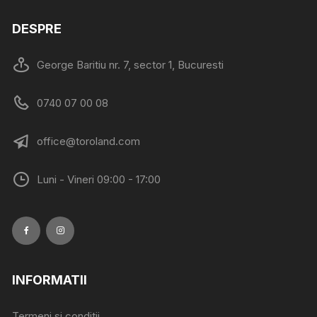
variații.
DESPRE
Opțiunile
pot
fi
George Baritiu nr. 7, sector 1, Bucuresti
alese
în
0740 07 00 08
pagina
produsului.
office@toroland.com
Luni - Vineri 09:00 - 17:00
INFORMATII
Termeni si conditii