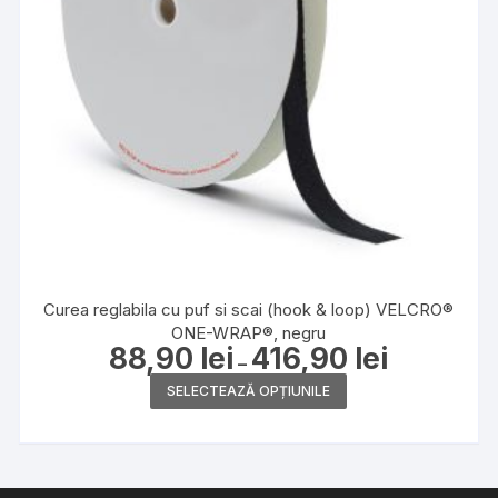
Curea reglabila cu puf si scai (hook & loop) VELCRO®
ONE-WRAP®, negru
88,90
lei
416,90
lei
Interval
–
de
Acest
prețuri:
SELECTEAZĂ OPȚIUNILE
88,90 lei
produs
până
la
are
416,90 lei
mai
multe