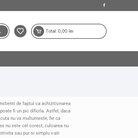
Total:
0,00
lei
stienti de faptul ca achizitionarea
poate fi un pic dificila. Astfel, daca
acuta nu va multumeste, fie ca
les nu este cel corect, culoarea nu
trivita sau pur si simplu v-ati