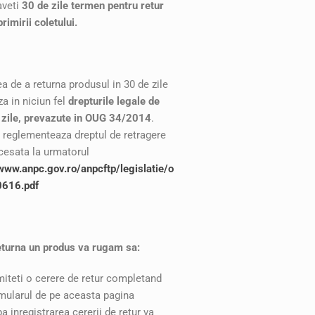
aveti
30 de zile termen pentru retur
primirii coletului.
ea de a returna produsul in 30 de zile
a in niciun fel
drepturile legale de
4 zile, prevazute in OUG 34/2014
.
 reglementeaza dreptul de retragere
ccesata la urmatorul
/www.anpc.gov.ro/anpcftp/legislatie/o
616.pdf
eturna un produs va rugam sa:
miteti o cerere de retur completand
mularul de pe aceasta pagina
a inregistrarea cererii de retur va