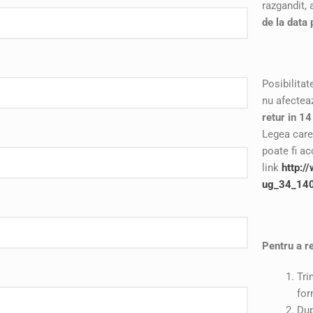
razgandit, 
ADEZIV
de la data 
VELCRO EASY HANG –
ORGANIZARE
Posibilitat
VELCRO HANGables®
nu afecteaz
retur in 1
VELCRO ORGANIZARE
Legea care
CABLURI
poate fi a
link
http:/
VELCRO STRAPS – CURELE
ug_34_140
VELCRO PENTRU PLANTE SI
GRADINA
Pentru a r
Tri
for
Dup