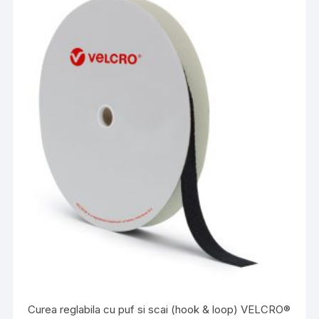
variații.
Opțiunile
pot
fi
alese
în
pagina
produsului.
Curea reglabila cu puf si scai (hook & loop) VELCRO®