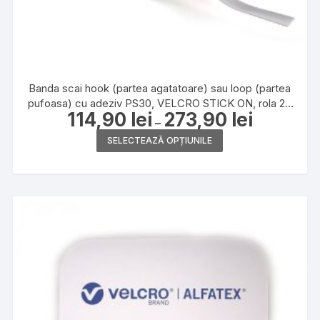
Banda scai hook (partea agatatoare) sau loop (partea
pufoasa) cu adeziv PS30, VELCRO STICK ON, rola 25
114,90
lei
273,90
lei
Interval
m
–
de
Acest
prețuri:
SELECTEAZĂ OPȚIUNILE
114,90 lei
produs
până
la
are
273,90 lei
mai
multe
variații.
Opțiunile
pot
fi
alese
în