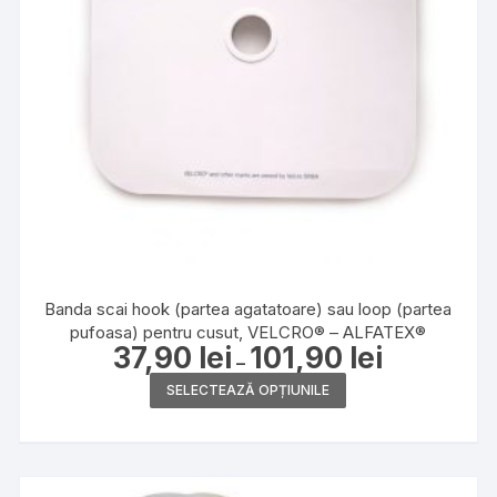
pagina
produsului.
Banda scai hook (partea agatatoare) sau loop (partea
pufoasa) pentru cusut, VELCRO® – ALFATEX®
37,90
lei
101,90
lei
Interval
–
de
Acest
prețuri:
SELECTEAZĂ OPȚIUNILE
37,90 lei
produs
până
la
are
101,90 lei
mai
multe